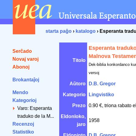
starta paĝo
›
katalogo
› Esperanta trad
Esperanta traduko
Serĉado
Malnova Testamen
Novaj varoj
Titolo
Dek-biblia konkordanco kun
Abonoj
versoj
Brokantaĵoj
Aŭtoro
D.B. Gregor
Mendo
Kategorio
Lingvistiko
Kategorioj
Prezo
0.90 €, triona rabato 
Varo: Esperanta
traduko de la M...
Eldonloko,
1958
Recenzoj
jaro
Statistiko
Eldoninto
D.B. Gregor