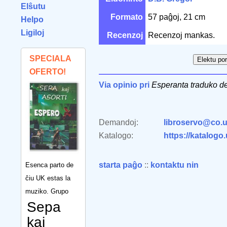
Elŝutu
Formato
57 paĝoj, 21 cm
Helpo
Ligiloj
Recenzoj
Recenzoj mankas.
SPECIALA
OFERTO!
Via opinio pri
Esperanta traduko d
Demandoj:
libroservo@co.u
Katalogo:
https://katalogo
starta paĝo
::
kontaktu nin
Esenca parto de
ĉiu UK estas la
muziko. Grupo
Sepa
kaj