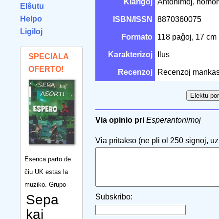
Klarigoj
Antonimoj, homoni
Elŝutu
Helpo
ISBN/ISSN
8870360075
Ligiloj
Formato
118 paĝoj, 17 cm
Karakterizoj
Ilus
SPECIALA
OFERTO!
Recenzoj
Recenzoj mankas
Via opinio pri
Esperantonimoj
Via pritakso (ne pli ol 250 signoj, uzu
Esenca parto de
ĉiu UK estas la
muziko. Grupo
Sepa
Subskribo:
kaj