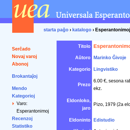
starta paĝo
›
katalogo
› Esperantonimo
Esperantonim
Titolo
Serĉado
Novaj varoj
Aŭtoro
Marinko Ĝivoje
Abonoj
Kategorio
Lingvistiko
Brokantaĵoj
6.00 €, sesona ra
Prezo
Mendo
ekz.
Kategorioj
Eldonloko,
Varo:
Pizo, 1979 (2a el
jaro
Esperantonimoj
Recenzoj
Eldoninto
Edistudio
Statistiko