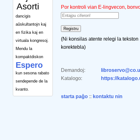
Asorti
Por kontroli vian E-lingvecon, bonv
dancigis
aŭskultantojn kaj
en fizika kaj en
(Ni konsilas atente relegi la tekston
virtuala kongresoj.
korektebla)
Mendu la
kompaktdiskon
Espero
Demandoj:
libroservo@co.u
kun sesona rabato
Katalogo:
https://katalogo
sendepende de la
kvanto.
starta paĝo
::
kontaktu nin