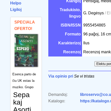
Klarigoj
Pensigaj, mediti
Helpo
Ligiloj
Tradukisto,
G. Degėsys
/ El
lingvo
SPECIALA
ISBN/ISSN
9955454865
OFERTO!
Formato
96 paĝoj, 16 c
Karakterizoj
Ilus
Recenzoj
Recenzoj mank
Esenca parto de
Via opinio pri
Se vi tristas
ĉiu UK estas la
muziko. Grupo
Sepa
Demandoj:
libroservo@co.u
kaj
Katalogo:
https://katalogo
Asorti