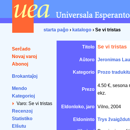
starta paĝo
›
katalogo
› Se vi tristas
Se vi tristas
Titolo
Serĉado
Novaj varoj
Aŭtoro
Jeronimas Lau
Abonoj
Kategorio
Prozo tradukit
Brokantaĵoj
4.50 €, sesona 
Mendo
Prezo
ekz.
Kategorioj
Varo: Se vi tristas
Eldonloko, jaro
Vilno, 2004
Recenzoj
Statistiko
Eldoninto
Trys žvaigždut
Elŝutu