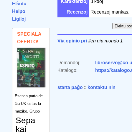
Karakterizoj
3 kdoj
Elŝutu
Helpo
Recenzoj
Recenzoj mankas.
Ligiloj
SPECIALA
Via opinio pri
Jen nia mondo 1
OFERTO!
Demandoj:
libroservo@co.u
Katalogo:
https://katalogo
starta paĝo
::
kontaktu nin
Esenca parto de
ĉiu UK estas la
muziko. Grupo
Sepa
kaj