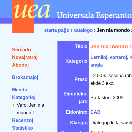
starta paĝo
›
katalogo
› Jen nia mondo 
Jen nia mondo 
Titolo
Serĉado
Novaj varoj
Lerniloj, vortaroj
,
K
Kategorio
Abonoj
angla
12.00 €, sesona rab
Brokantaĵoj
Prezo
ekde 3 ekz.
Mendo
Eldonloko,
Kategorioj
Barlaston, 2005
jaro
Varo: Jen nia
Eldoninto
EAB
mondo 1
Recenzoj
Klarigoj
Dialogoj de la samti
Statistiko