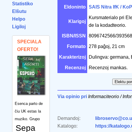
Statistiko
Eldoninto
SAIS Nitra IfK / Ko
Elŝutu
Kursmaterialo pri El
Helpo
Klarigoj
de la kodadteorio.
Ligiloj
ISBN/ISSN
8096742566/39356
SPECIALA
Formato
278 paĝoj, 21 cm
OFERTO!
Karakterizoj
Dulingva: germana,
Recenzoj
Recenzoj mankas.
Via opinio pri
Informaciteorio / Inf
Esenca parto de
ĉiu UK estas la
Demandoj:
libroservo@co.u
muziko. Grupo
Sepa
Katalogo:
https://katalogo