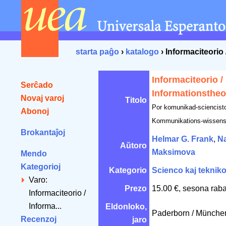
starta paĝo
›
katalogo
› Informaciteorio
Informaciteorio /
Serĉado
Informationstheo
Novaj varoj
Titolo
Por komunikad-sciencistoj
Abonoj
Kommunikations-wissensc
Brokantaĵoj
Helmar G. Frank
,
Na
Aŭtoro
Maksimova
Mendo
Kategorioj
Kategorio
Scienco kaj teknik
Varo:
Prezo
15.00 €, sesona raba
Informaciteorio /
Informa...
Eldonloko,
Paderborn / Münche
Recenzoj
jaro