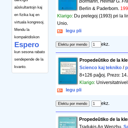
Bormann, Helmar G. Fr
aŭskultantojn kaj
Berlin & Paderborn.
199
en fizika kaj en
Klarigo:
Du prelegoj (1993) pri la l
virtuala kongresoj.
Unio.
Mendu la
legu pli
kompaktdiskon
Espero
ekz.
kun sesona rabato
sendepende de la
Propedeŭtiko de la kl
kvanto.
Scienco kaj tekniko
/
p
8+126 paĝoj
.
Prezo: 14
Klarigo:
Universitatnive
legu pli
ekz.
Propedeŭtiko de la kl
Tradukis An Wenzhu.
Sc