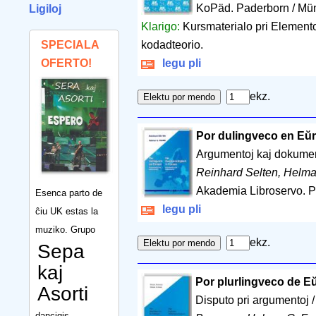
KoPäd. Paderborn / Mü
Ligiloj
Klarigo:
Kursmaterialo pri Elemento
SPECIALA
kodadteorio.
OFERTO!
legu pli
ekz.
Por dulingveco en Eŭr
Argumentoj kaj dokume
Reinhard Selten, Helma
Akademia Libroservo. 
Esenca parto de
legu pli
ĉiu UK estas la
muziko. Grupo
ekz.
Sepa
kaj
Por plurlingveco de E
Asorti
Disputo pri argumentoj 
dancigis