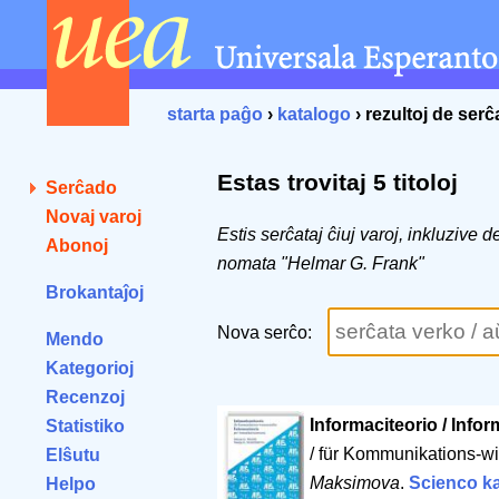
starta paĝo
›
katalogo
› rezultoj de ser
Estas trovitaj 5 titoloj
Serĉado
Novaj varoj
Estis serĉataj ĉiuj varoj, inkluzive 
Abonoj
nomata "Helmar G. Frank"
Brokantaĵoj
Nova serĉo:
Mendo
Kategorioj
Recenzoj
Informaciteorio / Info
Statistiko
/ für Kommunikations-wi
Elŝutu
Maksimova
.
Scienco ka
Helpo