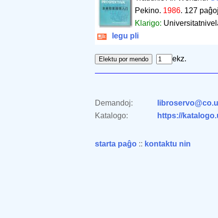
Pekino.
1986
.
127 paĝo
Klarigo:
Universitatnive
legu pli
ekz.
Demandoj:
libroservo@co.u
Katalogo:
https://katalogo
starta paĝo
::
kontaktu nin