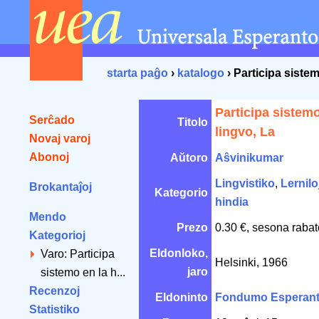
starta paĝo
›
katalogo
› Participa sistem
Participa sistemo
Serĉado
Titolo
lingvo, La
Novaj varoj
Abonoj
Aŭtoro
Aŝvinikumar
Lingvistiko
,
Lerniloj
Brokantaĵoj
Kategorio
hindia
Mendo
Prezo
0.30 €, sesona rabat
Kategorioj
Eldonloko,
Varo: Participa
Helsinki, 1966
jaro
sistemo en la h...
Recenzoj
Eldoninto
Fondumo Esperan
Statistiko