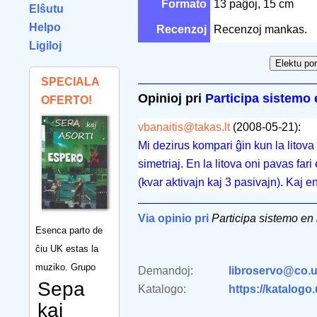
Formato
13 paĝoj, 15 cm
Elŝutu
Helpo
Recenzoj
Recenzoj mankas.
Ligiloj
SPECIALA
Opinioj pri
Participa sistemo 
OFERTO!
vbanaitis@takas.lt
(2008-05-21):
Mi dezirus kompari ĝin kun la litova 
simetriaj. En la litova oni pavas far
(kvar aktivajn kaj 3 pasivajn). Kaj e
Via opinio pri
Participa sistemo en 
Esenca parto de
ĉiu UK estas la
muziko. Grupo
Demandoj:
libroservo@co.u
Sepa
Katalogo:
https://katalogo
kaj