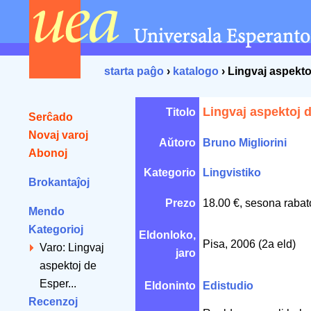
starta paĝo
›
katalogo
› Lingvaj aspekt
Lingvaj aspektoj 
Titolo
Serĉado
Novaj varoj
Aŭtoro
Bruno Migliorini
Abonoj
Kategorio
Lingvistiko
Brokantaĵoj
Prezo
18.00 €, sesona rabat
Mendo
Kategorioj
Eldonloko,
Pisa, 2006 (2a eld)
Varo: Lingvaj
jaro
aspektoj de
Esper...
Eldoninto
Edistudio
Recenzoj