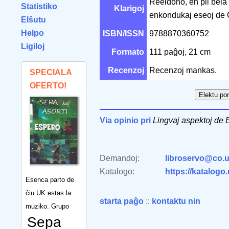
Reeldono, en pli bela
Statistiko
Klarigoj
enkondukaj eseoj de C
Elŝutu
Helpo
ISBN/ISSN
9788870360752
Ligiloj
Formato
111 paĝoj, 21 cm
Recenzoj
Recenzoj mankas.
SPECIALA
OFERTO!
Via opinio pri
Lingvaj aspektoj de 
Demandoj:
libroservo@co.u
Katalogo:
https://katalogo
Esenca parto de
ĉiu UK estas la
starta paĝo
::
kontaktu nin
muziko. Grupo
Sepa