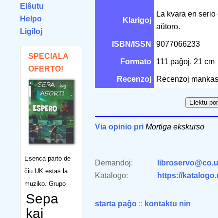
Elŝutu
La kvara en serio
Helpo
Klarigoj
aŭtoro.
Ligiloj
ISBN/ISSN
9077066233
SPECIALA
Formato
111 paĝoj, 21 cm
OFERTO!
Recenzoj
Recenzoj mankas
Via opinio pri
Mortiga ekskurso
Esenca parto de
Demandoj:
libroservo@co.u
ĉiu UK estas la
Katalogo:
https://katalogo
muziko. Grupo
Sepa
starta paĝo
::
kontaktu nin
kaj