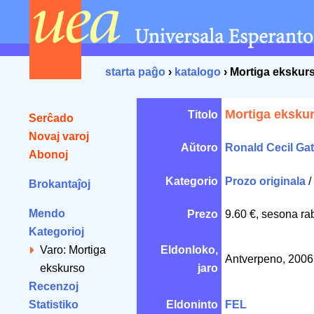
starta paĝo
›
katalogo
› Mortiga ekskur
Mortiga eksku
Titolo
Serĉado
Novaj varoj
Aŭtoro
Ronald Cecil Ga
Abonoj
Kategorio
Prozo originala
/
Brokantaĵoj
Mendo
Prezo
9.60 €, sesona ra
Kategorioj
Varo: Mortiga
Eldonloko,
Antverpeno, 200
ekskurso
jaro
Recenzoj
Statistiko
Eldoninto
FEL