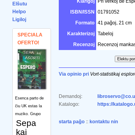
Klarigoj
Pri verkoj de Esp
Elŝutu
Helpo
ISBN/ISSN
01791052
Ligiloj
Formato
41 paĝoj, 21 cm
Karakterizoj
Tabeloj
SPECIALA
OFERTO!
Recenzoj
Recenzoj mankas
Via opinio pri
Vort-statistikaj esplor
Demandoj:
libroservo@co.u
Esenca parto de
Katalogo:
https://katalogo
ĉiu UK estas la
muziko. Grupo
Sepa
starta paĝo
::
kontaktu nin
kaj