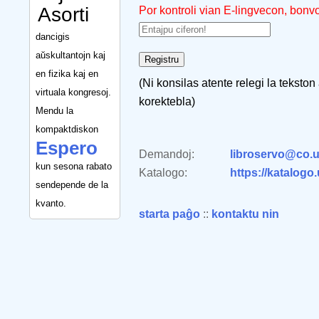
Asorti
Por kontroli vian E-lingvecon, bonv
dancigis
aŭskultantojn kaj
en fizika kaj en
(Ni konsilas atente relegi la tekston
virtuala kongresoj.
korektebla)
Mendu la
kompaktdiskon
Espero
Demandoj:
libroservo@co.u
kun sesona rabato
Katalogo:
https://katalogo
sendepende de la
kvanto.
starta paĝo
::
kontaktu nin