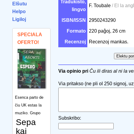
Tradukisto,
Elŝutu
F. Toubale
/ El la ang
lingvo
Helpo
Ligiloj
ISBN/ISSN
2950243290
Formato
220 paĝoj, 26 cm
SPECIALA
Recenzoj
Recenzoj mankas.
OFERTO!
Via opinio pri
Ĉu ili diras al ni la v
Via pritakso (ne pli ol 250 signoj, uzu
Esenca parto de
ĉiu UK estas la
muziko. Grupo
Subskribo:
Sepa
kaj