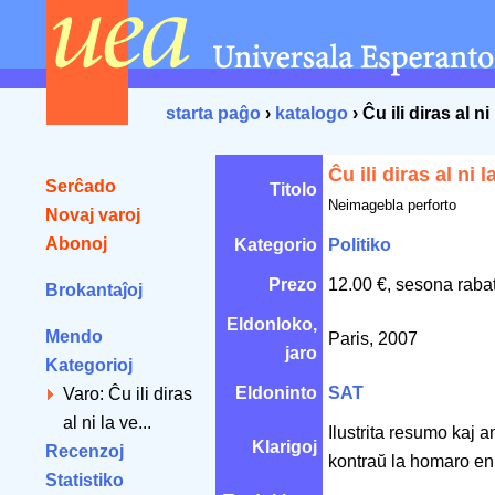
starta paĝo
›
katalogo
› Ĉu ili diras al n
Ĉu ili diras al ni 
Serĉado
Titolo
Neimagebla perforto
Novaj varoj
Abonoj
Kategorio
Politiko
Prezo
12.00 €, sesona raba
Brokantaĵoj
Eldonloko,
Mendo
Paris, 2007
jaro
Kategorioj
Eldoninto
SAT
Varo: Ĉu ili diras
al ni la ve...
Ilustrita resumo kaj a
Klarigoj
Recenzoj
kontraŭ la homaro en
Statistiko