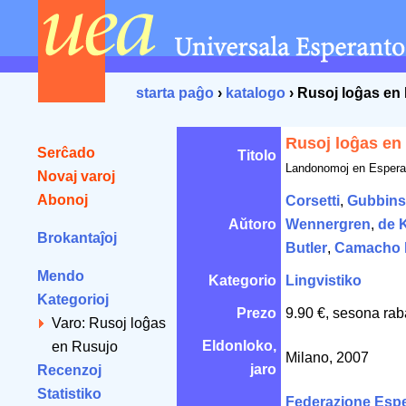
starta paĝo
›
katalogo
› Rusoj loĝas en
Rusoj loĝas en
Serĉado
Titolo
Landonomoj en Espera
Novaj varoj
Abonoj
Corsetti
,
Gubbins
Aŭtoro
Wennergren
,
de 
Brokantaĵoj
Butler
,
Camacho 
Mendo
Kategorio
Lingvistiko
Kategorioj
Prezo
9.90 €, sesona rab
Varo: Rusoj loĝas
Eldonloko,
en Rusujo
Milano, 2007
jaro
Recenzoj
Statistiko
Federazione Espe