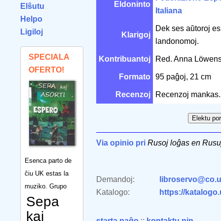
Eldoninto
Elŝutu
Italiana
Helpo
Dek ses aŭtoroj es
Ligiloj
Klarigoj
landonomoj.
SPECIALA
Kontribuantoj
Red. Anna Löwens
OFERTO!
Formato
95 paĝoj, 21 cm
Recenzoj
Recenzoj mankas.
Via opinio pri
Rusoj loĝas en Rusu
Esenca parto de
ĉiu UK estas la
Demandoj:
libroservo@co.u
muziko. Grupo
Katalogo:
https://katalogo
Sepa
kaj
starta paĝo
::
kontaktu nin