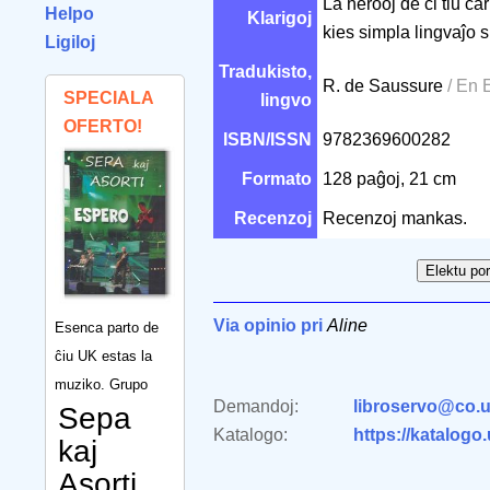
La herooj de ĉi tiu ĉ
Helpo
Klarigoj
kies simpla lingvaĵo 
Ligiloj
Tradukisto,
R. de Saussure
/ En 
SPECIALA
lingvo
OFERTO!
ISBN/ISSN
9782369600282
Formato
128 paĝoj, 21 cm
Recenzoj
Recenzoj mankas.
Via opinio pri
Aline
Esenca parto de
ĉiu UK estas la
muziko. Grupo
Demandoj:
libroservo@co.u
Sepa
Katalogo:
https://katalogo
kaj
Asorti