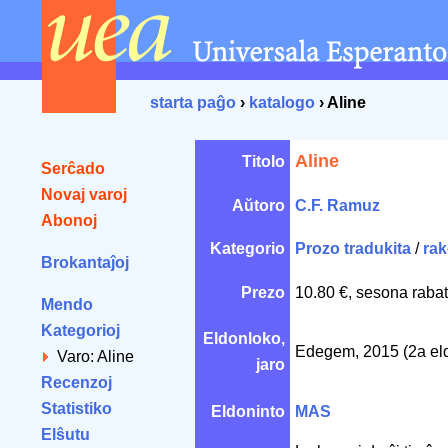
starta paĝo
›
katalogo
› Aline
Aline
Titolo
Serĉado
Novaj varoj
Aŭtoro
C.F. Ramuz
Abonoj
Kategorio
Prozo tradukita
/
rak
Brokantaĵoj
Prezo
10.80 €, sesona rabat
Mendo
Kategorioj
Eldonloko,
Edegem, 2015 (2a el
Varo: Aline
jaro
Recenzoj
Statistiko
Eldoninto
MAS
Elŝutu