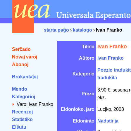
starta paĝo
›
katalogo
› Ivan Franko
Ivan Franko
Titolo
Serĉado
Novaj varoj
Aŭtoro
Ivan Franko
Abonoj
Poezio traduki
Kategorio
Brokantaĵoj
tradukita
Mendo
3.90 €, sesona 
Prezo
Kategorioj
ekz.
Varo: Ivan Franko
Eldonloko, jaro
Lucjko, 2008
Recenzoj
Statistiko
Eldoninto
Nadstir'ja
Elŝutu