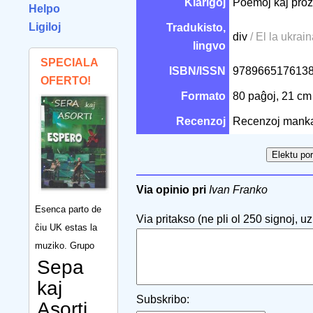
Klarigoj
Poemoj kaj prozaĵ
Helpo
Ligiloj
Tradukisto,
div
/ El la ukrai
lingvo
SPECIALA
ISBN/ISSN
978966517613
OFERTO!
Formato
80 paĝoj, 21 c
Recenzoj
Recenzoj mank
Via opinio pri
Ivan Franko
Esenca parto de
Via pritakso (ne pli ol 250 signoj, uzu
ĉiu UK estas la
muziko. Grupo
Sepa
kaj
Subskribo:
Asorti