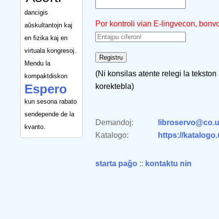
dancigis
Por kontroli vian E-lingvecon, bonv
aŭskultantojn kaj
en fizika kaj en
virtuala kongresoj.
Mendu la
(Ni konsilas atente relegi la tekston
kompaktdiskon
Espero
korektebla)
kun sesona rabato
sendepende de la
Demandoj:
libroservo@co.u
kvanto.
Katalogo:
https://katalogo
starta paĝo
::
kontaktu nin