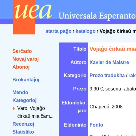
starta paĝo
›
katalogo
› Vojaĝo ĉirkaŭ 
Vojaĝo ĉirkaŭ mi
Titolo
Serĉado
Novaj varoj
Aŭtoro
Xavier de Maistre
Abonoj
Kategorio
Prozo tradukita
/
rak
Brokantaĵoj
Prezo
9.90 €, sesona rabato
Mendo
Kategorioj
Eldonloko,
Chapecó, 2008
Varo: Vojaĝo
jaro
ĉirkaŭ mia ĉam...
Recenzoj
Eldoninto
Fonto
Statistiko