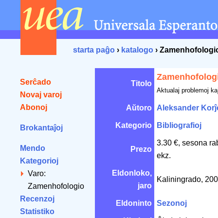
starta paĝo
›
katalogo
› Zamenhofologi
Zamenhofolog
Serĉado
Titolo
Aktualaj problemoj ka
Novaj varoj
Abonoj
Aŭtoro
Aleksander Kor
Kategorio
Bibliografioj
Brokantaĵoj
3.30 €, sesona ra
Mendo
Prezo
ekz.
Kategorioj
Eldonloko,
Varo:
Kaliningrado, 20
jaro
Zamenhofologio
Recenzoj
Eldoninto
Sezonoj
Statistiko