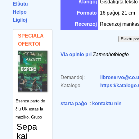
Klarigoj
Ĝisdatigita tekst
Elŝutu
Helpo
Formato
16 paĝoj, 21 cm
Ligiloj
Recenzoj
Recenzoj mankas
SPECIALA
OFERTO!
Via opinio pri
Zamenhofologio
Demandoj:
libroservo@co.u
Katalogo:
https://katalogo
Esenca parto de
starta paĝo
::
kontaktu nin
ĉiu UK estas la
muziko. Grupo
Sepa
kaj