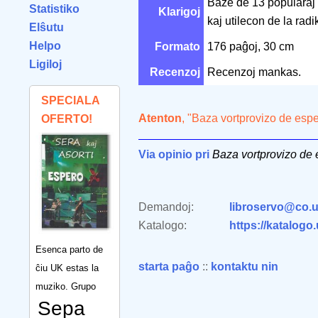
Baze de 13 popularaj l
Statistiko
Klarigoj
kaj utilecon de la radik
Elŝutu
Helpo
Formato
176 paĝoj, 30 cm
Ligiloj
Recenzoj
Recenzoj mankas.
SPECIALA
Atenton
, "Baza vortprovizo de espe
OFERTO!
Via opinio pri
Baza vortprovizo de 
Demandoj:
libroservo@co.u
Katalogo:
https://katalogo
Esenca parto de
starta paĝo
::
kontaktu nin
ĉiu UK estas la
muziko. Grupo
Sepa