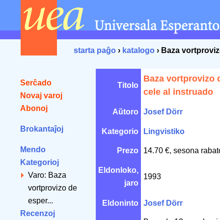
starta paĝo
›
katalogo
› Baza vortproviz
Baza vortprovizo 
Serĉado
Titolo
cele al instruado
Novaj varoj
Abonoj
Aŭtoro
Josef Dörr
Brokantaĵoj
Kategorio
Lingvistiko
Mendo
Prezo
14.70 €, sesona rabat
Kategorioj
Eldonloko,
Varo: Baza
1993
jaro
vortprovizo de
esper...
Eldoninto
Josef Dörr
Recenzoj