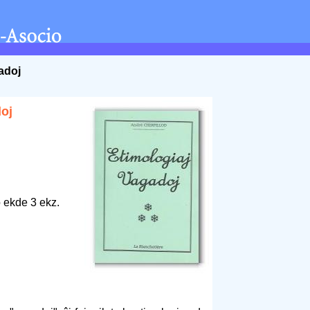
adoj
doj
 ekde 3 ekz.