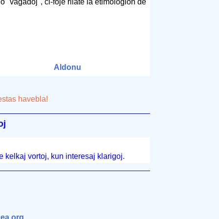
o "vagadoj", ĉi-foje rilate la etimologion de
Aldonu
estas havebla!
oj
kelkaj vortoj, kun interesaj klarigoj.
ea.org