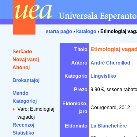
starta paĝo
›
katalogo
› Etimologiaj vag
Etimologiaj vaga
Titolo
Serĉado
Novaj varoj
Aŭtoro
André Cherpillod
Abonoj
Kategorio
Lingvistiko
Brokantaĵoj
Prezo
9.90 €, sesona rabato
Mendo
Kategorioj
Eldonloko,
Courgenard, 2012
Varo: Etimologiaj
jaro
vagadoj
Recenzoj
Eldoninto
La Blanchetière
Statistiko