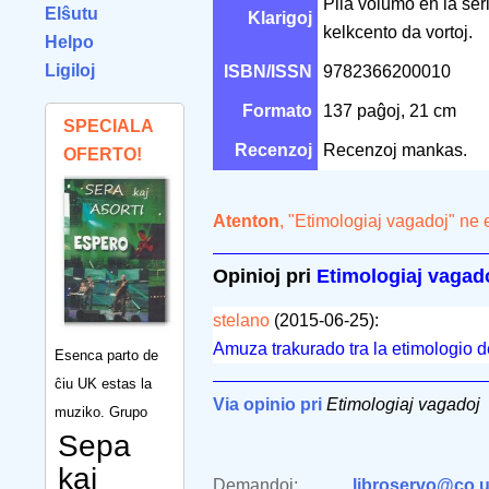
Plia volumo en la seri
Elŝutu
Klarigoj
kelkcento da vortoj.
Helpo
Ligiloj
ISBN/ISSN
9782366200010
Formato
137 paĝoj, 21 cm
SPECIALA
Recenzoj
Recenzoj mankas.
OFERTO!
Atenton
, "Etimologiaj vagadoj" ne 
Opinioj pri
Etimologiaj vagad
stelano
(2015-06-25):
Amuza trakurado tra la etimologio de 
Esenca parto de
ĉiu UK estas la
Via opinio pri
Etimologiaj vagadoj
muziko. Grupo
Sepa
kaj
Demandoj:
libroservo@co.u