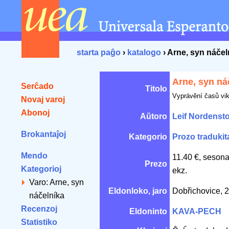
starta paĝo
›
katalogo
› Arne, syn náčel
Arne, syn ná
Serĉado
Titolo
Vyprávĕní časů vi
Novaj varoj
Abonoj
Aŭtoro
Leif Nordenst
Brokantaĵoj
Kategorio
Prozo tradukit
Mendo
11.40 €, sesona
Prezo
Kategorioj
ekz.
Varo: Arne, syn
Eldonloko, jaro
Dobřichovice, 
náčelníka
Recenzoj
Eldoninto
KAVA-PECH
Statistiko