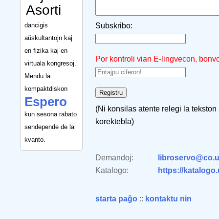
Asorti
dancigis
Subskribo:
aŭskultantojn kaj
en fizika kaj en
Por kontroli vian E-lingvecon, bonv
virtuala kongresoj.
Mendu la
kompaktdiskon
Espero
(Ni konsilas atente relegi la tekston
kun sesona rabato
korektebla)
sendepende de la
kvanto.
Demandoj:
libroservo@co.u
Katalogo:
https://katalogo
starta paĝo
::
kontaktu nin