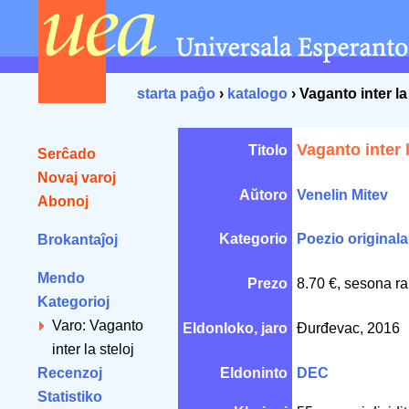
starta paĝo
›
katalogo
› Vaganto inter la
Vaganto inter l
Titolo
Serĉado
Novaj varoj
Aŭtoro
Venelin Mitev
Abonoj
Kategorio
Poezio originala
Brokantaĵoj
Mendo
Prezo
8.70 €, sesona ra
Kategorioj
Varo: Vaganto
Eldonloko, jaro
Đurđevac, 2016
inter la steloj
Recenzoj
Eldoninto
DEC
Statistiko