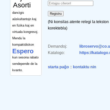
Asorti
dancigis
aŭskultantojn kaj
(Ni konsilas atente relegi la tekston
en fizika kaj en
korektebla)
virtuala kongresoj.
Mendu la
kompaktdiskon
Demandoj:
libroservo@co.u
Espero
Katalogo:
https://katalogo
kun sesona rabato
sendepende de la
starta paĝo
::
kontaktu nin
kvanto.