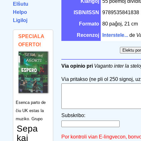
Klarigoj
55 poemoj dividita
Elŝutu
Helpo
ISBN/ISSN
9789535841838
Ligiloj
Formato
80 paĝoj, 21 cm
Recenzoj
Interstele...
de
Va
SPECIALA
OFERTO!
Via opinio pri
Vaganto inter la stelo
Via pritakso (ne pli ol 250 signoj, uzu
Esenca parto de
ĉiu UK estas la
Subskribo:
muziko. Grupo
Sepa
kaj
Por kontroli vian E-lingvecon, bonv