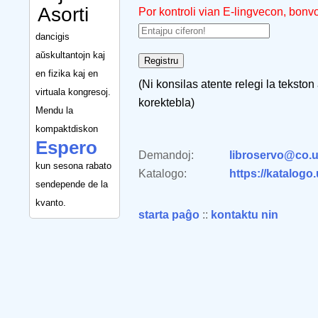
Asorti
Por kontroli vian E-lingvecon, bonv
dancigis
aŭskultantojn kaj
en fizika kaj en
(Ni konsilas atente relegi la tekston
virtuala kongresoj.
korektebla)
Mendu la
kompaktdiskon
Espero
Demandoj:
libroservo@co.u
kun sesona rabato
Katalogo:
https://katalogo
sendepende de la
kvanto.
starta paĝo
::
kontaktu nin