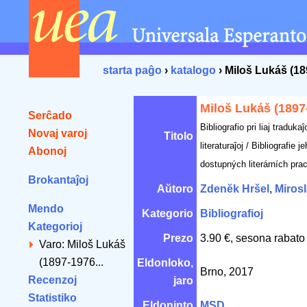
starta paĝo
›
katalogo
› Miloš Lukáš (18
Miloš Lukáš (1897
Serĉado
Bibliografio pri liaj tradukaĵo
Novaj varoj
Titolo
literaturaĵoj / Bibliografie 
Abonoj
dostupných literárních prac
Brokantaĵoj
Aŭtoro
Zdenĕk Hršel
,
Miros
Mendo
Kategorio
Bibliografioj
Kategorioj
Prezo
3.90 €, sesona rabato
Varo: Miloš Lukáš
(1897-1976...
Eldonloko,
Brno, 2017
Recenzoj
jaro
Statistiko
Eldoninto
MSD