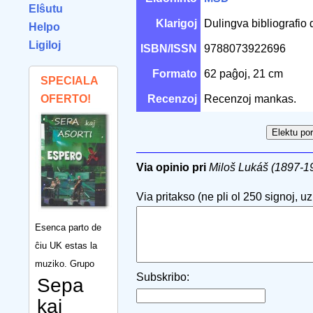
Elŝutu
Klarigoj
Dulingva bibliografio 
Helpo
Ligiloj
ISBN/ISSN
9788073922696
Formato
62 paĝoj, 21 cm
SPECIALA
OFERTO!
Recenzoj
Recenzoj mankas.
Via opinio pri
Miloš Lukáš (1897-1
Via pritakso (ne pli ol 250 signoj, uzu
Esenca parto de
ĉiu UK estas la
muziko. Grupo
Subskribo:
Sepa
kaj