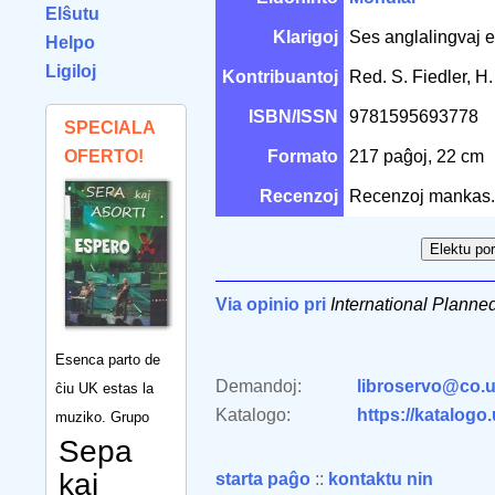
Elŝutu
Klarigoj
Ses anglalingvaj es
Helpo
Ligiloj
Kontribuantoj
Red. S. Fiedler, H
ISBN/ISSN
9781595693778
SPECIALA
OFERTO!
Formato
217 paĝoj, 22 cm
Recenzoj
Recenzoj mankas.
Via opinio pri
International Plann
Esenca parto de
Demandoj:
libroservo@co.u
ĉiu UK estas la
Katalogo:
https://katalogo
muziko. Grupo
Sepa
kaj
starta paĝo
::
kontaktu nin