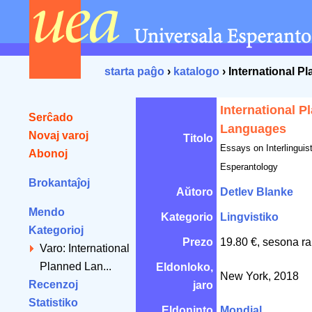
starta paĝo
›
katalogo
› International 
International P
Serĉado
Languages
Novaj varoj
Titolo
Essays on Interlinguis
Abonoj
Esperantology
Brokantaĵoj
Aŭtoro
Detlev Blanke
Mendo
Kategorio
Lingvistiko
Kategorioj
Prezo
19.80 €, sesona ra
Varo: International
Planned Lan...
Eldonloko,
New York, 2018
Recenzoj
jaro
Statistiko
Eldoninto
Mondial