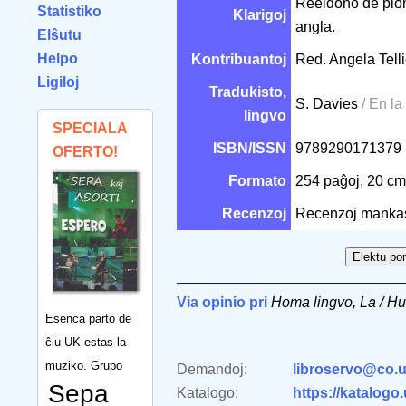
Reeldono de pion
Statistiko
Klarigoj
angla.
Elŝutu
Helpo
Kontribuantoj
Red. Angela Tell
Ligiloj
Tradukisto,
S. Davies
/ En la
lingvo
SPECIALA
ISBN/ISSN
9789290171379
OFERTO!
Formato
254 paĝoj, 20 c
Recenzoj
Recenzoj manka
Via opinio pri
Homa lingvo, La / 
Esenca parto de
ĉiu UK estas la
muziko. Grupo
Demandoj:
libroservo@co.u
Sepa
Katalogo:
https://katalogo