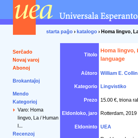
starta paĝo
›
katalogo
› Homa lingvo, L
Homa lingvo, 
Serĉado
Titolo
language
Novaj varoj
Abonoj
Aŭtoro
William E. Colli
Brokantaĵoj
Kategorio
Lingvistiko
Mendo
Prezo
15.00 €, triona r
Kategorioj
Varo: Homa
Eldonloko, jaro
Rotterdam, 2019
lingvo, La / Human
l...
Eldoninto
UEA
Recenzoj