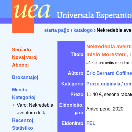
starta paĝo
›
katalogo
› Nekredebla aven
Nekredebla aventu
Serĉado
misio Moresten', 
Titolo
Novaj varoj
aŭ kiel oni evitis mondmili
Abonoj
Aŭtoro
Éric Bernard Coffine
Brokantaĵoj
Kategorio
Prozo originala
/
rom
Mendo
Prezo
11.40 €, sesona rabat
Kategorioj
Varo: Nekredebla
Eldonloko,
Antverpeno, 2020
aventuro de la...
jaro
Recenzoj
Eldoninto
FEL
Statistiko