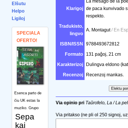
La mesaĝo de la poem
Elŝutu
Klarigoj
de paca kunvivado s
Helpo
respekto.
Ligiloj
Tradukisto,
A. Montagut
/ En Es
SPECIALA
lingvo
OFERTO!
ISBN/ISSN
9788493672812
Formato
131 paĝoj, 21 cm
Karakterizoj
Dulingva eldono (ka
Recenzoj
Recenzoj mankas.
Esenca parto de
ĉiu UK estas la
Via opinio pri
Taŭrofelo, La / La pe
muziko. Grupo
Sepa
Via pritakso (ne pli ol 250 signoj, uzu
kaj