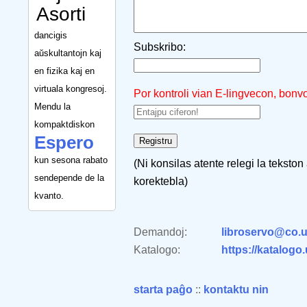
Asorti
dancigis
Subskribo:
aŭskultantojn kaj
en fizika kaj en
virtuala kongresoj.
Por kontroli vian E-lingvecon, bonv
Mendu la
kompaktdiskon
Espero
kun sesona rabato
(Ni konsilas atente relegi la tekston
sendepende de la
korektebla)
kvanto.
Demandoj:
libroservo@co.u
Katalogo:
https://katalogo
starta paĝo
::
kontaktu nin