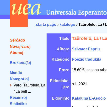
starta paĝo
›
katalogo
› Taŭrofelo, La / 
Taŭrofelo, La / L
Titolo
Serĉado
Novaj varoj
Aŭtoro
Salvator Espriu
Abonoj
Kategorio
Poezio tradukita
Brokantaĵoj
Prezo
15.60 €, sesona raba
Mendo
Kategorioj
Eldonloko,
s.l., 2021
Varo: Taŭrofelo, La
jaro
/ La pell ...
Recenzoj
Eldoninto
Kataluna E-Asocio
Statistiko