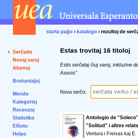
starta paĝo
›
katalogo
› rezultoj de ser
Estas trovitaj 16 titoloj
Serĉado
Novaj varoj
Estis serĉataj ĉiuj varoj, inkluzive 
Abonoj
Asocio"
Brokantaĵoj
Nova serĉo:
Mendo
Kategorioj
Recenzoj
Antologio de "Soleco" 
Statistiko
"Solitud" i altres relat
Elŝutu
Ventura i Freixas kaj E. 
Helpo