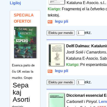
Kataluna E-Asocio. s.l..
Ligiloj
Klarigo:
Fragmentoj el la ĉefverko d
SPECIALA
tekstoj.
OFERTO!
legu pli
ekz.
Delfí Dalmau: Katalun
Jordi Solé i Camardons
Kataluna E-Asocio. Sab
Klarigo:
Pri esperantista
Esenca parto de
legu pli
ĉiu UK estas la
muziko. Grupo
ekz.
Sepa
kaj
Diccionari essencial E
Asorti
Carbonell i Pinyol
.
Lerni
dancigis