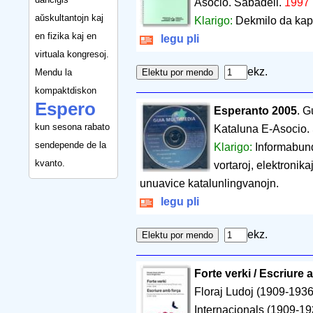
Asocio. Sabadell.
1997 
aŭskultantojn kaj
Klarigo:
Dekmilo da kapv
en fizika kaj en
legu pli
virtuala kongresoj.
ekz.
Mendu la
kompaktdiskon
Espero
Esperanto 2005
. G
kun sesona rabato
Kataluna E-Asocio.
sendepende de la
Klarigo:
Informabund
kvanto.
vortaroj, elektronika
unuavice katalunlingvanojn.
legu pli
ekz.
Forte verki / Escriure
Floraj Ludoj (1909-1936
Internacionals (1909-19