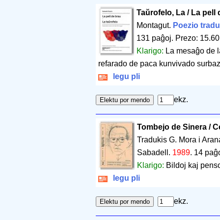
Taŭrofelo, La / La pell
Montagut.
Poezio tradu
131 paĝoj
.
Prezo: 15.60
Klarigo:
La mesaĝo de la
refarado de paca kunvivado surbaz
legu pli
ekz.
Tombejo de Sinera / C
Tradukis G. Mora i Aran
Sabadell.
1989
.
14 paĝ
Klarigo:
Bildoj kaj pens
legu pli
ekz.