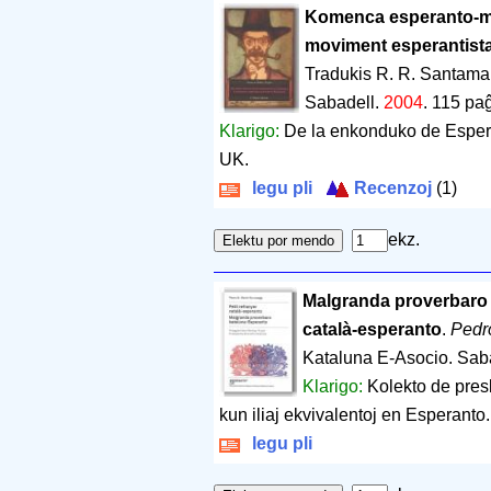
Komenca esperanto-mov
moviment esperantista
Tradukis R. R. Santama
Sabadell.
2004
.
115 pa
Klarigo:
De la enkonduko de Esperan
UK.
legu pli
Recenzoj
(1)
ekz.
Malgranda proverbaro k
català-esperanto
.
Pedr
Kataluna E-Asocio. Sab
Klarigo:
Kolekto de pres
kun iliaj ekvivalentoj en Esperanto.
legu pli