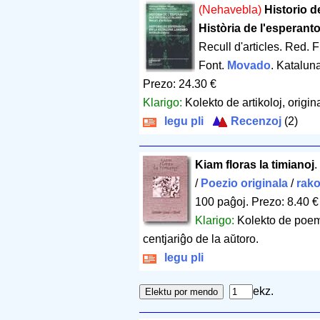
(Nehavebla)
Historio d
Història de l'esperant
Recull d'articles. Red. 
Font.
Movado
. Katalun
Prezo: 24.30 €
Klarigo:
Kolekto de artikoloj, origina
legu pli
Recenzoj
(2)
Kiam floras la timianoj
.
/
Poezio originala
/
rako
100 paĝoj
.
Prezo: 8.40 €
Klarigo:
Kolekto de poemo
centjariĝo de la aŭtoro.
legu pli
ekz.