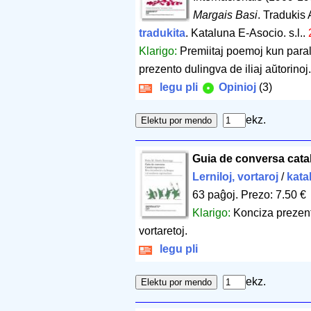
Margais Basi
. Tradukis 
tradukita
. Kataluna E-Asocio. s.l..
Klarigo:
Premiitaj poemoj kun paral
prezento dulingva de iliaj aŭtorinoj.
legu pli
Opinioj
(3)
ekz.
Guia de conversa cata
Lerniloj, vortaroj
/
kata
63 paĝoj
.
Prezo: 7.50 €
Klarigo:
Konciza prezent
vortaretoj.
legu pli
ekz.