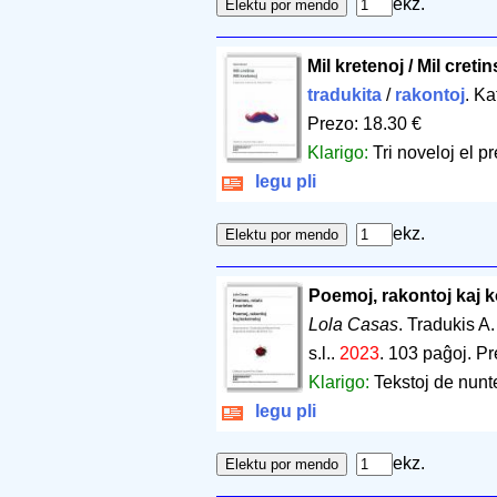
ekz.
Mil kretenoj / Mil cretin
tradukita
/
rakontoj
. Ka
Prezo: 18.30 €
Klarigo:
Tri noveloj el p
legu pli
ekz.
Poemoj, rakontoj kaj k
Lola Casas
. Tradukis A.
s.l..
2023
.
103 paĝoj
.
Pr
Klarigo:
Tekstoj de nunt
legu pli
ekz.