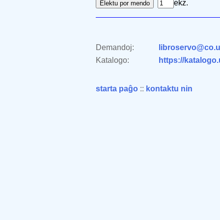
ekz.
Demandoj:
libroservo@co.u
Katalogo:
https://katalogo
starta paĝo
::
kontaktu nin