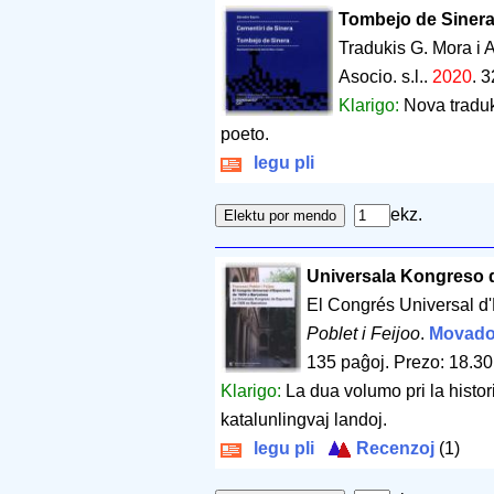
Tombejo de Sinera 
Tradukis G. Mora i 
Asocio. s.l..
2020
.
3
Klarigo:
Nova traduk
poeto.
legu pli
ekz.
Universala Kongreso 
El Congrés Universal d
Poblet i Feijoo
.
Movad
135 paĝoj
.
Prezo: 18.30
Klarigo:
La dua volumo pri la histo
katalunlingvaj landoj.
legu pli
Recenzoj
(1)