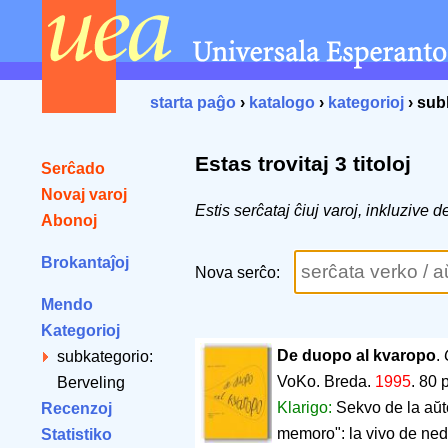
starta paĝo
›
katalogo
›
kategorioj
› sub
Estas trovitaj 3 titoloj
Serĉado
Novaj varoj
Estis serĉataj ĉiuj varoj, inkluzive
Abonoj
Brokantaĵoj
Nova serĉo:
Mendo
Kategorioj
De duopo al kvaropo
.
subkategorio:
VoKo. Breda.
1995
.
80 
Berveling
Klarigo:
Sekvo de la aŭt
Recenzoj
memoro": la vivo de ne
Statistiko