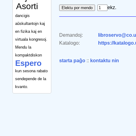
Asorti
ekz.
dancigis
aŭskultantojn kaj
en fizika kaj en
Demandoj:
libroservo@co.u
virtuala kongresoj.
Katalogo:
https://katalogo
Mendu la
kompaktdiskon
starta paĝo
::
kontaktu nin
Espero
kun sesona rabato
sendepende de la
kvanto.