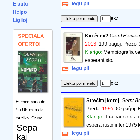
legu pli
Elŝutu
Helpo
ekz.
Ligiloj
Kiu ĉi mi?
Gerrit Bervel
SPECIALA
2013
.
199 paĝoj
.
Prezo: 
OFERTO!
Klarigo:
Membiografia v
esperantisto.
legu pli
ekz.
Streĉitaj koroj
.
Gerrit B
Esenca parto de
Breda.
1995
.
80 paĝoj
.
ĉiu UK estas la
Klarigo:
Tria parto de aŭ
muziko. Grupo
esperantisto inter 1975 
Sepa
legu pli
kaj