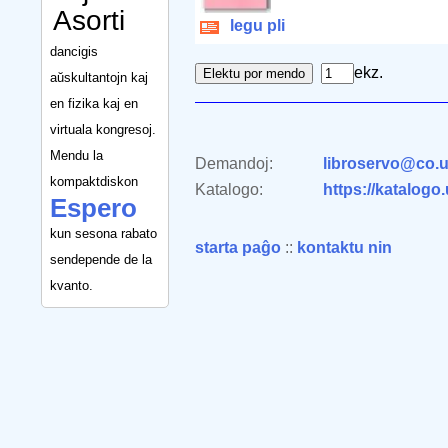
Asorti
legu pli
dancigis
ekz.
aŭskultantojn kaj
en fizika kaj en
virtuala kongresoj.
Mendu la
Demandoj:
libroservo@co.u
kompaktdiskon
Katalogo:
https://katalogo
Espero
kun sesona rabato
starta paĝo
::
kontaktu nin
sendepende de la
kvanto.