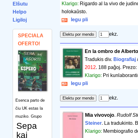
Klarigo:
Rigardo al la vivo de judin
Elŝutu
holokaŭsto.
Helpo
legu pli
Ligiloj
ekz.
SPECIALA
OFERTO!
En la ombro de Alberto
Tradukis div.
Biografiaj
2012
.
188 paĝoj
.
Prezo:
Klarigo:
Pri kunlaborantin
legu pli
ekz.
Esenca parto de
ĉiu UK estas la
Mia vivovojo
.
Rudolf St
muziko. Grupo
Steiner
. La tradukinto. 
Sepa
Klarigo:
Membiografio de 
kaj