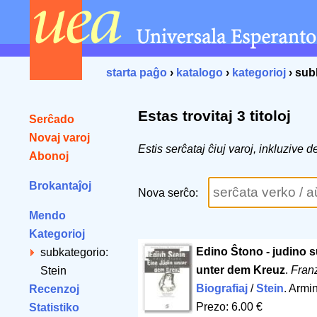
starta paĝo
›
katalogo
›
kategorioj
› sub
Estas trovitaj 3 titoloj
Serĉado
Novaj varoj
Estis serĉataj ĉiuj varoj, inkluzive
Abonoj
Brokantaĵoj
Nova serĉo:
Mendo
Kategorioj
Edino Ŝtono - judino su
subkategorio:
unter dem Kreuz
.
Fran
Stein
Biografiaj
/
Stein
. Armi
Recenzoj
Prezo: 6.00 €
Statistiko