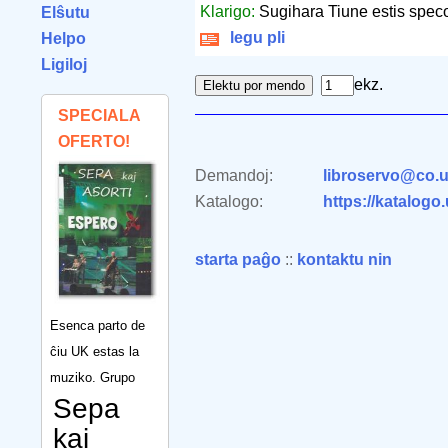
Klarigo:
Sugihara Tiune estis spec
Elŝutu
legu pli
Helpo
Ligiloj
ekz.
SPECIALA
OFERTO!
Demandoj:
libroservo@co.u
Katalogo:
https://katalogo
starta paĝo
::
kontaktu nin
Esenca parto de
ĉiu UK estas la
muziko. Grupo
Sepa
kaj