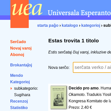
starta paĝo
›
katalogo
›
kategorioj
› sub
Estas trovita 1 titolo
Serĉado
Novaj varoj
Estis serĉataj ĉiuj varoj, inkluzive
Abonoj
Brokantaĵoj
Nova serĉo:
Mendo
Kategorioj
Decido pro amo
. Huma
subkategorio:
Okamoto
. Tradukis Yosi
Sugihara
Kongresa Komitato de 
Recenzoj
Prezo: 2.40 €
Statistiko