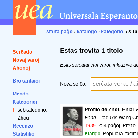
starta paĝo
›
katalogo
›
kategorioj
› sub
Estas trovita 1 titolo
Serĉado
Novaj varoj
Estis serĉataj ĉiuj varoj, inkluzive
Abonoj
Brokantaĵoj
Nova serĉo:
Mendo
Kategorioj
Profilo de Zhou Enlai
.
subkategorio:
Fang
. Tradukis Wang C
Zhou
1989
.
254 paĝoj
.
Prezo:
Recenzoj
Klarigo:
Populara, facilfl
Statistiko