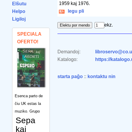
1959 kaj 1976.
Elŝutu
legu pli
Helpo
Ligiloj
ekz.
SPECIALA
OFERTO!
Demandoj:
libroservo@co.u
Katalogo:
https://katalogo
starta paĝo
::
kontaktu nin
Esenca parto de
ĉiu UK estas la
muziko. Grupo
Sepa
kaj