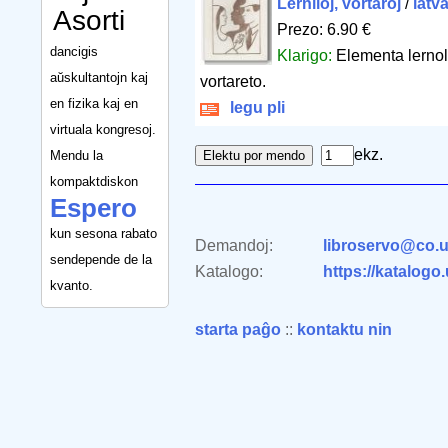
Lerniloj, vortaroj
/
latv
Asorti
Prezo: 6.90 €
dancigis
Klarigo:
Elementa lernol
aŭskultantojn kaj
vortareto.
en fizika kaj en
legu pli
virtuala kongresoj.
ekz.
Mendu la
kompaktdiskon
Espero
kun sesona rabato
Demandoj:
libroservo@co.u
sendepende de la
Katalogo:
https://katalogo
kvanto.
starta paĝo
::
kontaktu nin