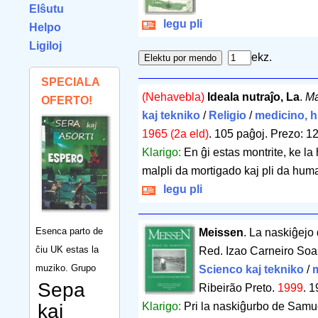
Elŝutu
legu pli
Helpo
Ligiloj
ekz.
SPECIALA
(Nehavebla)
Ideala nutraĵo, La
.
Ma
OFERTO!
kaj tekniko
/
Religio
/
medicino, h
1965 (2a eld)
.
105 paĝoj
.
Prezo: 12
Klarigo:
En ĝi estas montrite, ke l
malpli da mortigado kaj pli da hum
legu pli
Esenca parto de
Meissen
. La naskiĝejo
ĉiu UK estas la
Red. Izao Carneiro Soar
muziko. Grupo
Scienco kaj tekniko
/
Sepa
Ribeirão Preto.
1999
.
1
kaj
Klarigo:
Pri la naskiĝurbo de Samu