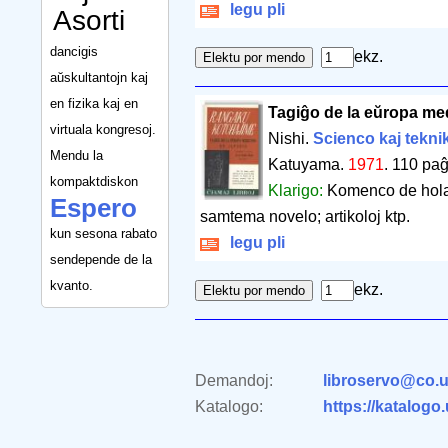
legu pli
Asorti
dancigis
ekz.
aŭskultantojn kaj
en fizika kaj en
Tagiĝo de la eŭropa me
virtuala kongresoj.
Nishi.
Scienco kaj tekni
Mendu la
Katuyama.
1971
.
110 paĝ
kompaktdiskon
Klarigo:
Komenco de hola
Espero
samtema novelo; artikoloj ktp.
kun sesona rabato
legu pli
sendepende de la
kvanto.
ekz.
Demandoj:
libroservo@co.u
Katalogo:
https://katalogo