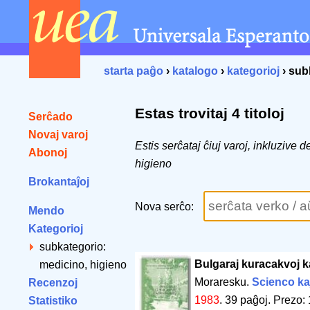
starta paĝo
›
katalogo
›
kategorioj
› sub
Estas trovitaj 4 titoloj
Serĉado
Novaj varoj
Estis serĉataj ĉiuj varoj, inkluzive
Abonoj
higieno
Brokantaĵoj
Nova serĉo:
Mendo
Kategorioj
subkategorio:
Bulgaraj kuracakvoj k
medicino, higieno
Moraresku.
Scienco ka
Recenzoj
1983
.
39 paĝoj
.
Prezo: 
Statistiko