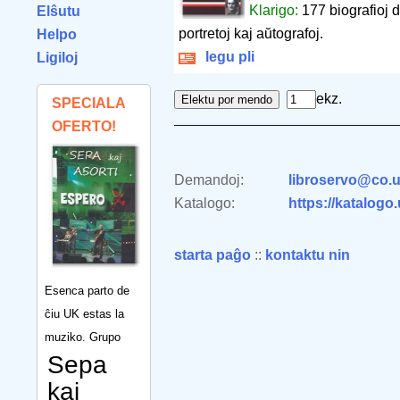
Klarigo:
177 biografioj d
Elŝutu
portretoj kaj aŭtografoj.
Helpo
legu pli
Ligiloj
ekz.
SPECIALA
OFERTO!
Demandoj:
libroservo@co.u
Katalogo:
https://katalogo
starta paĝo
::
kontaktu nin
Esenca parto de
ĉiu UK estas la
muziko. Grupo
Sepa
kaj