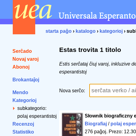
starta paĝo
›
katalogo
›
kategorioj
› sub
Estas trovita 1 titolo
Serĉado
Novaj varoj
Estis serĉataj ĉiuj varoj, inkluzive
Abonoj
esperantistoj
Brokantaĵoj
Nova serĉo:
Mendo
Kategorioj
subkategorio:
Słownik biograficzny 
polaj esperantistoj
Biografiaj
/
polaj esper
Recenzoj
276 paĝoj
.
Prezo: 12.30
Statistiko