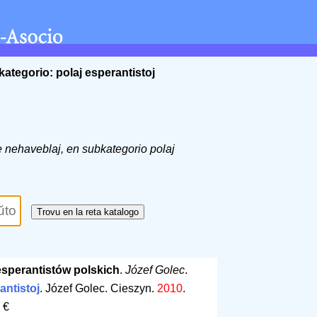
kategorio: polaj esperantistoj
 de nehaveblaj, en subkategorio polaj
esperantistów polskich
.
Józef Golec
.
antistoj
. Józef Golec. Cieszyn.
2010
.
 €