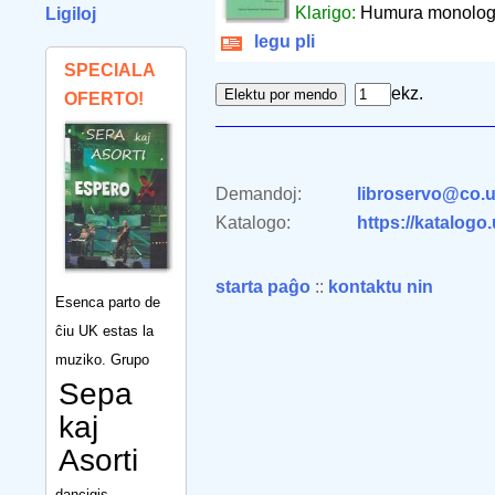
Klarigo:
Humura monologo 
Ligiloj
legu pli
SPECIALA
ekz.
OFERTO!
Demandoj:
libroservo@co.u
Katalogo:
https://katalogo
starta paĝo
::
kontaktu nin
Esenca parto de
ĉiu UK estas la
muziko. Grupo
Sepa
kaj
Asorti
dancigis