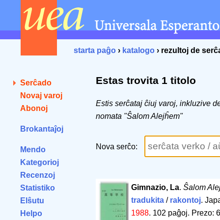
starta paĝo
›
katalogo
› rezultoj de ser
Estas trovita 1 titolo
Serĉado
Novaj varoj
Estis serĉataj ĉiuj varoj, inkluzive 
Abonoj
nomata "Ŝalom Alejĥem"
Brokantaĵoj
Nova serĉo:
Mendo
Kategorioj
Recenzoj
Gimnazio, La
.
Ŝalom Ale
Statistiko
tradukita
/
rakontoj
. Jap
Elŝutu
1988
.
102 paĝoj
.
Prezo: 6
Helpo