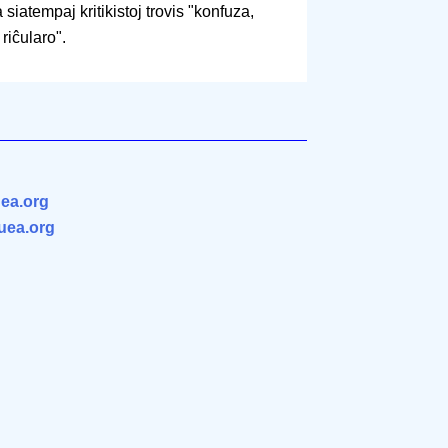
 siatempaj kritikistoj trovis "konfuza,
 riĉularo".
ea.org
.uea.org