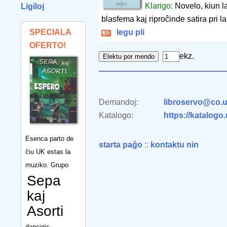
Klarigo:
Novelo, kiun la
Ligiloj
blasfema kaj riproĉinde satira pri la
SPECIALA
legu pli
OFERTO!
ekz.
Demandoj:
libroservo@co.u
Katalogo:
https://katalogo
Esenca parto de
starta paĝo
::
kontaktu nin
ĉiu UK estas la
muziko. Grupo
Sepa
kaj
Asorti
dancigis