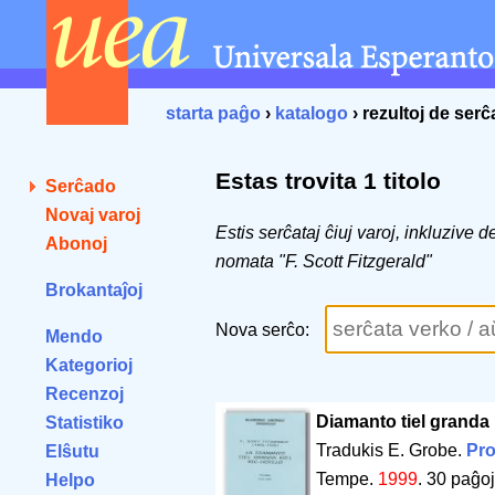
starta paĝo
›
katalogo
› rezultoj de ser
Estas trovita 1 titolo
Serĉado
Novaj varoj
Estis serĉataj ĉiuj varoj, inkluzive 
Abonoj
nomata "F. Scott Fitzgerald"
Brokantaĵoj
Nova serĉo:
Mendo
Kategorioj
Recenzoj
Diamanto tiel granda 
Statistiko
Tradukis E. Grobe.
Pro
Elŝutu
Tempe.
1999
.
30 paĝoj
Helpo