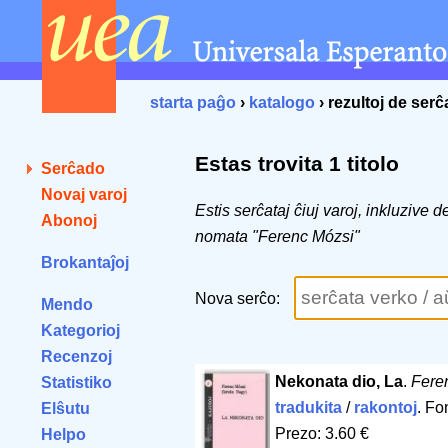
starta paĝo
›
katalogo
› rezultoj de ser
Estas trovita 1 titolo
Serĉado
Novaj varoj
Estis serĉataj ĉiuj varoj, inkluzive 
Abonoj
nomata "Ferenc Mózsi"
Brokantaĵoj
Nova serĉo:
Mendo
Kategorioj
Recenzoj
Nekonata dio, La
.
Fere
Statistiko
tradukita
/
rakontoj
. Fo
Elŝutu
Prezo: 3.60 €
Helpo