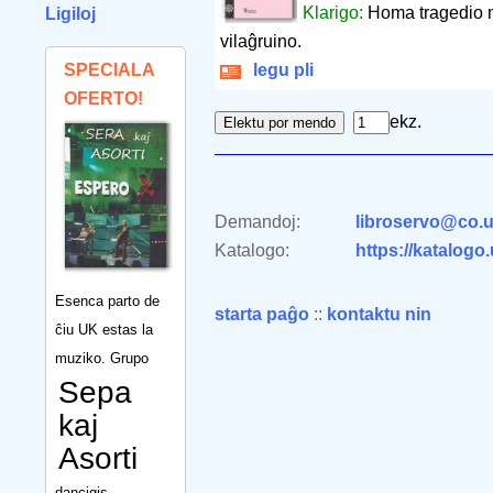
Klarigo:
Homa tragedio ma
Ligiloj
vilaĝruino.
SPECIALA
legu pli
OFERTO!
ekz.
Demandoj:
libroservo@co.u
Katalogo:
https://katalogo
Esenca parto de
starta paĝo
::
kontaktu nin
ĉiu UK estas la
muziko. Grupo
Sepa
kaj
Asorti
dancigis