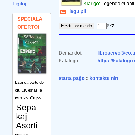
Klarigo:
Legendo el anti
Ligiloj
legu pli
SPECIALA
ekz.
OFERTO!
Demandoj:
libroservo@co.u
Katalogo:
https://katalogo
starta paĝo
::
kontaktu nin
Esenca parto de
ĉiu UK estas la
muziko. Grupo
Sepa
kaj
Asorti
dancigis