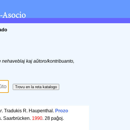
ĉado
de nehaveblaj kaj aŭtoro/kontribuanto,
r
. Tradukis R. Haupenthal.
Prozo
tis. Saarbrücken.
1990
.
28 paĝoj
.