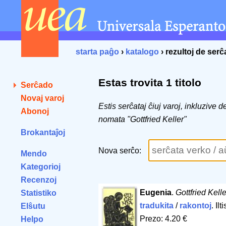
starta paĝo
›
katalogo
› rezultoj de ser
Estas trovita 1 titolo
Serĉado
Novaj varoj
Estis serĉataj ĉiuj varoj, inkluzive 
Abonoj
nomata "Gottfried Keller"
Brokantaĵoj
Nova serĉo:
Mendo
Kategorioj
Recenzoj
Eugenia
.
Gottfried Kelle
Statistiko
tradukita
/
rakontoj
. Il
Elŝutu
Prezo: 4.20 €
Helpo