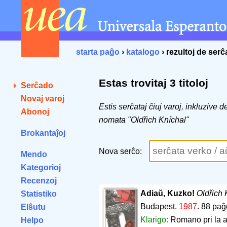
starta paĝo
›
katalogo
› rezultoj de ser
Estas trovitaj 3 titoloj
Serĉado
Novaj varoj
Estis serĉataj ĉiuj varoj, inkluzive 
Abonoj
nomata "Oldřich Kníchal"
Brokantaĵoj
Nova serĉo:
Mendo
Kategorioj
Recenzoj
Adiaŭ, Kuzko!
Oldřich 
Statistiko
Budapest.
1987
.
88 paĝ
Elŝutu
Klarigo:
Romano pri la a
Helpo