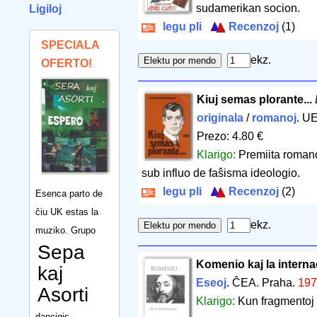
sudamerikan socion.
Ligiloj
legu pli
Recenzoj
(1)
SPECIALA
ekz.
OFERTO!
Kiuj semas plorante...
originala
/
romanoj
. U
Prezo: 4.80 €
Klarigo:
Premiita romano
sub influo de faŝisma ideologio.
legu pli
Recenzoj
(2)
Esenca parto de
ĉiu UK estas la
ekz.
muziko. Grupo
Sepa
Komenio kaj la interna
kaj
Eseoj
. ĈEA. Praha.
197
Asorti
Klarigo:
Kun fragmentoj 
dancigis