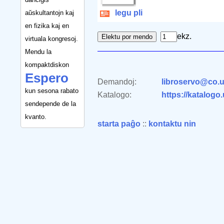
legu pli
aŭskultantojn kaj
en fizika kaj en
ekz.
virtuala kongresoj.
Mendu la
kompaktdiskon
Espero
Demandoj:
libroservo@co.u
kun sesona rabato
Katalogo:
https://katalogo
sendepende de la
kvanto.
starta paĝo
::
kontaktu nin