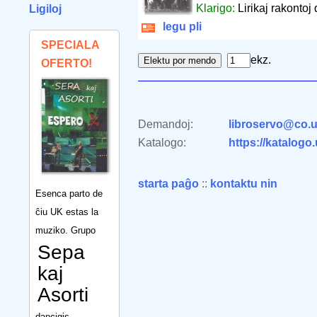
Klarigo:
Lirikaj rakontoj 
Ligiloj
legu pli
SPECIALA
ekz.
OFERTO!
Demandoj:
libroservo@co.u
Katalogo:
https://katalogo
starta paĝo
::
kontaktu nin
Esenca parto de
ĉiu UK estas la
muziko. Grupo
Sepa
kaj
Asorti
dancigis