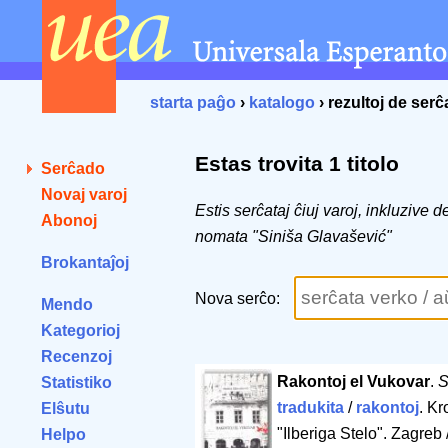
starta paĝo
›
katalogo
› rezultoj de ser
Estas trovita 1 titolo
Serĉado
Novaj varoj
Estis serĉataj ĉiuj varoj, inkluzive 
Abonoj
nomata "Siniša Glavašević"
Brokantaĵoj
Nova serĉo:
Mendo
Kategorioj
Recenzoj
Rakontoj el Vukovar
.
S
Statistiko
tradukita
/
rakontoj
. Kr
Elŝutu
"Ilberiga Stelo". Zagreb 
Helpo