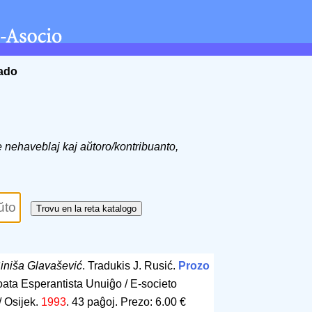
ĉado
de nehaveblaj kaj aŭtoro/kontribuanto,
iniša Glavašević
. Tradukis J. Rusić.
Prozo
oata Esperantista Unuiĝo / E-societo
/ Osijek.
1993
.
43 paĝoj
.
Prezo: 6.00 €