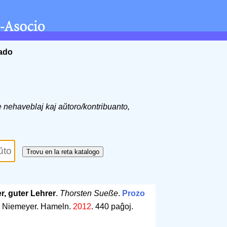
ĉado
de nehaveblaj kaj aŭtoro/kontribuanto,
r, guter Lehrer
.
Thorsten Sueße
.
Prozo
 Niemeyer. Hameln.
2012
.
440 paĝoj
.