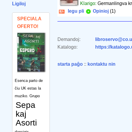
Klarigo:
Germanlingva kr
Ligiloj
legu pli
Opinioj
(1)
SPECIALA
OFERTO!
Demandoj:
libroservo@co.u
Katalogo:
https://katalogo
starta paĝo
::
kontaktu nin
Esenca parto de
ĉiu UK estas la
muziko. Grupo
Sepa
kaj
Asorti
dancigis