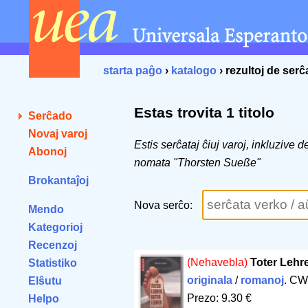
starta paĝo
›
katalogo
› rezultoj de ser
Estas trovita 1 titolo
Serĉado
Novaj varoj
Estis serĉataj ĉiuj varoj, inkluzive 
Abonoj
nomata "Thorsten Sueße"
Brokantaĵoj
Nova serĉo:
Mendo
Kategorioj
Recenzoj
(Nehavebla)
Toter Lehre
Statistiko
originala
/
romanoj
. CW
Elŝutu
Prezo: 9.30 €
Helpo