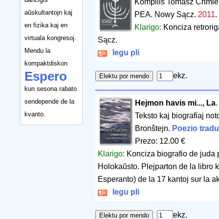
Kompilis Tomasz Chmiel
aŭskultantojn kaj
PEA. Nowy Sącz.
2011
.
en fizika kaj en
Klarigo:
Konciza retrori
virtuala kongresoj.
Sącz.
Mendu la
legu pli
kompaktdiskon
Espero
ekz.
kun sesona rabato
sendepende de la
Hejmon havis mi..., La
kvanto.
Teksto kaj biografiaj no
Bronŝtejn.
Poezio tradu
Prezo: 12.00 €
Klarigo:
Konciza biografio de juda 
Holokaŭsto. Plejparton de la libro ko
Esperanto) de la 17 kantoj sur la 
legu pli
ekz.