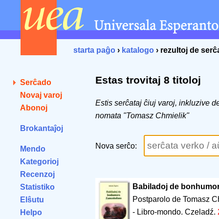
starta paĝo
›
katalogo
› rezultoj de ser
Estas trovitaj 8 titoloj
Serĉado
Novaj varoj
Estis serĉataj ĉiuj varoj, inkluzive 
Abonoj
nomata "Tomasz Chmielik"
Brokantaĵoj
Nova serĉo:
Mendo
Kategorioj
Recenzoj
Babiladoj de bonhumo
Statistiko
Postparolo de Tomasz C
Elŝutu
- Libro-mondo. Czeladź.
Helpo