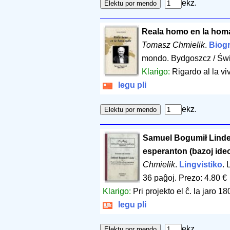
ekz.
Reala homo en la homa
Tomasz Chmielik
.
Biogr
mondo. Bydgoszcz / Św
Klarigo:
Rigardo al la vi
legu pli
ekz.
Samuel Bogumił Linde k
esperanton (bazoj ideol
Chmielik
.
Lingvistiko
. 
36 paĝoj
.
Prezo: 4.80 €
Klarigo:
Pri projekto el ĉ. la jaro 18
legu pli
ekz.