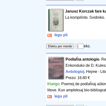
Janusz Korczak fare ka
La kompilinto. Svidniko.
legu pli
ekz.
Podlaĥia antologio
. R
Enkonduko de D. Kulesza.
Antologioj
. Hejme - Li
Prezo: 16.80 €
Klarigo:
Poemoj de podlaĥiaj aŭtoro
litove. Kun ampleksaj bio-bibliograf
legu pli