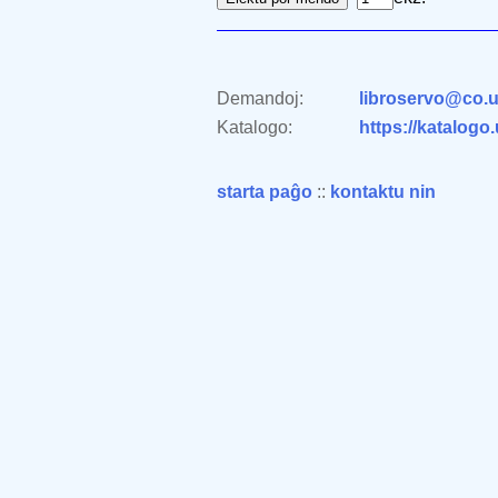
Demandoj:
libroservo@co.u
Katalogo:
https://katalogo
starta paĝo
::
kontaktu nin