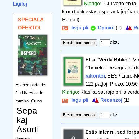
Klarigo:
"Ĉiu vorto en la l
Ligiloj
krom tio ili estas esperantaĵoj ĉiam
SPECIALA
Hankel).
OFERTO!
legu pli
Opinioj
(1)
Re
ekz.
El la "Verda Biblio"
.
Iz
Chmielik. Desegnaĵoj d
rakontoj
. BES / Libro-M
122 paĝoj
.
Prezo: 10.50
Esenca parto de
Klarigo:
Klasika satiraĵo pri la verd
ĉiu UK estas la
legu pli
Recenzoj
(1)
muziko. Grupo
Sepa
ekz.
kaj
Asorti
Estis inter ni, sed forpa
dancigis