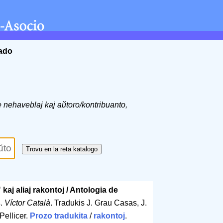
ĉado
de nehaveblaj kaj aŭtoro/kontribuanto,
kaj aliaj rakontoj / Antologia de
s
.
Víctor Català
. Tradukis J. Grau Casas, J.
Pellicer.
Prozo tradukita
/
rakontoj
.