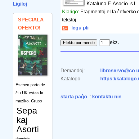
Kataluna E-Asocio. s.l..
Ligiloj
Klarigo:
Fragmentoj el la ĉefverko d
SPECIALA
tekstoj.
OFERTO!
legu pli
ekz.
Demandoj:
libroservo@co.u
Katalogo:
https://katalogo
Esenca parto de
ĉiu UK estas la
starta paĝo
::
kontaktu nin
muziko. Grupo
Sepa
kaj
Asorti
dancigis