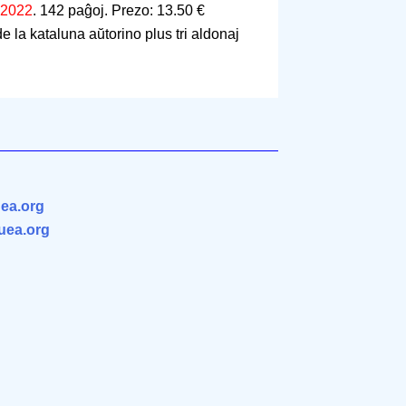
2022
.
142 paĝoj
.
Prezo: 13.50 €
e la kataluna aŭtorino plus tri aldonaj
ea.org
.uea.org