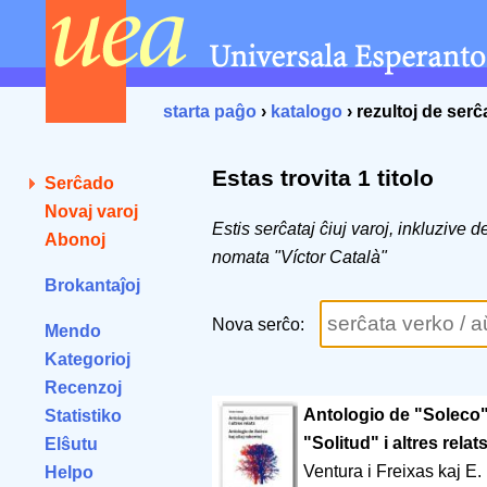
starta paĝo
›
katalogo
› rezultoj de ser
Estas trovita 1 titolo
Serĉado
Novaj varoj
Estis serĉataj ĉiuj varoj, inkluzive 
Abonoj
nomata "Víctor Català"
Brokantaĵoj
Nova serĉo:
Mendo
Kategorioj
Recenzoj
Antologio de "Soleco" 
Statistiko
"Solitud" i altres relat
Elŝutu
Ventura i Freixas kaj E. 
Helpo