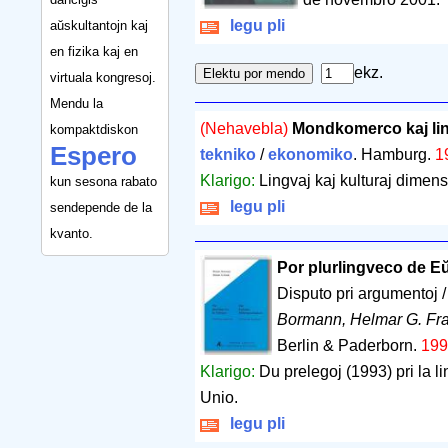
legu pli
aŭskultantojn kaj
en fizika kaj en
ekz.
virtuala kongresoj.
Mendu la
(Nehavebla)
Mondkomerco kaj li
kompaktdiskon
Espero
tekniko
/
ekonomiko
. Hamburg.
1
Klarigo:
Lingvaj kaj kulturaj dimen
kun sesona rabato
legu pli
sendepende de la
kvanto.
Por plurlingveco de E
Disputo pri argumentoj 
Bormann, Helmar G. Fr
Berlin & Paderborn.
199
Klarigo:
Du prelegoj (1993) pri la l
Unio.
legu pli