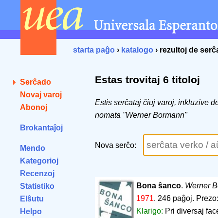
starta paĝo
›
katalogo
› rezultoj de ser
Estas trovitaj 6 titoloj
Serĉado
Novaj varoj
Estis serĉataj ĉiuj varoj, inkluzive 
Abonoj
nomata "Werner Bormann"
Brokantaĵoj
Nova serĉo:
Mendo
Kategorioj
Recenzoj
Bona ŝanco
.
Werner 
Statistiko
1971
.
246 paĝoj
.
Prezo:
Elŝutu
Klarigo:
Pri diversaj fa
Helpo