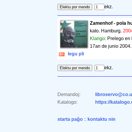
ekz.
Zamenhof - pola h
kato. Hamburg.
200
Klarigo:
Prelego en 
17an de junio 2004.
legu pli
ekz.
Demandoj:
libroservo@co.u
Katalogo:
https://katalogo
starta paĝo
::
kontaktu nin