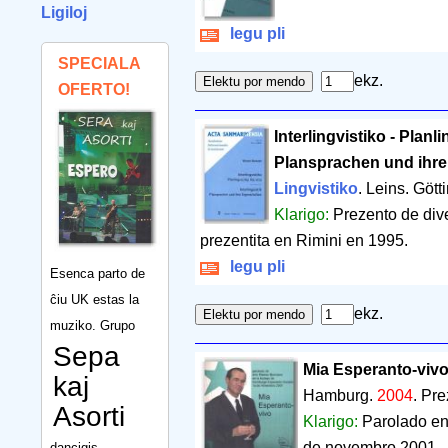
Ligiloj
legu pli
SPECIALA
ekz.
OFERTO!
Interlingvistiko - Planlin
Plansprachen und ihre
Lingvistiko
. Leins. Göt
Klarigo:
Prezento de dive
prezentita en Rimini en 1995.
legu pli
Esenca parto de
ĉiu UK estas la
ekz.
muziko. Grupo
Sepa
Mia Esperanto-viv
kaj
Hamburg.
2004
.
Pre
Asorti
Klarigo:
Parolado en
de novembro 2001.
dancigis