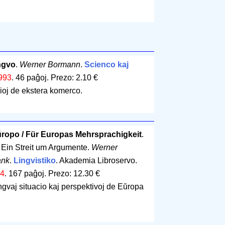
ngvo
.
Werner Bormann
.
Scienco kaj
993
.
46 paĝoj
.
Prezo: 2.10 €
sioj de ekstera komerco.
ŭropo / Für Europas Mehrsprachigkeit
.
/ Ein Streit um Argumente.
Werner
ank
.
Lingvistiko
. Akademia Libroservo.
4
.
167 paĝoj
.
Prezo: 12.30 €
ingvaj situacio kaj perspektivoj de Eŭropa