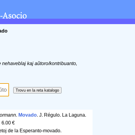
ĉado
de nehaveblaj kaj aŭtoro/kontribuanto,
Bormann
.
Movado
. J. Régulo. La Laguna.
 6.00 €
cetoj de la Esperanto-movado.