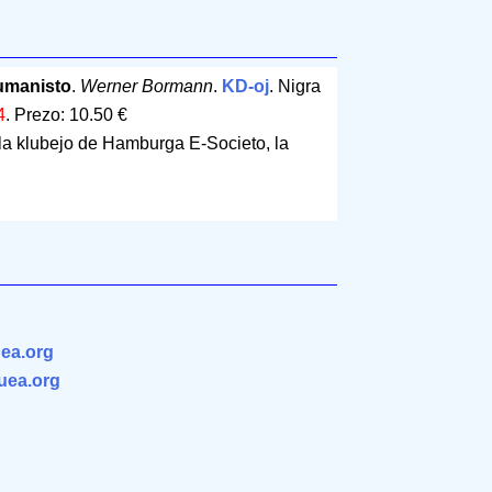
umanisto
.
Werner Bormann
.
KD-oj
. Nigra
4
.
Prezo: 10.50 €
la klubejo de Hamburga E-Societo, la
ea.org
.uea.org