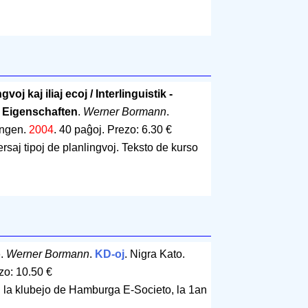
gvoj kaj iliaj ecoj / Interlinguistik -
 Eigenschaften
.
Werner Bormann
.
tingen.
2004
.
40 paĝoj
.
Prezo: 6.30 €
rsaj tipoj de planlingvoj. Teksto de kurso
o
.
Werner Bormann
.
KD-oj
. Nigra Kato.
zo: 10.50 €
 la klubejo de Hamburga E-Societo, la 1an