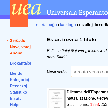
starta paĝo
›
katalogo
› rezultoj de ser
Estas trovita 1 titolo
Serĉado
Novaj varoj
Estis serĉataj ĉiuj varoj, inkluzive 
Abonoj
degli Studi"
Brokantaĵoj
Nova serĉo:
Mendo
Kategorioj
Recenzoj
Dilemma dell'Esperanto
Statistiko
naturalizzazione.
Feder
Elŝutu
Studi. Torino.
1998
.
253
Helpo