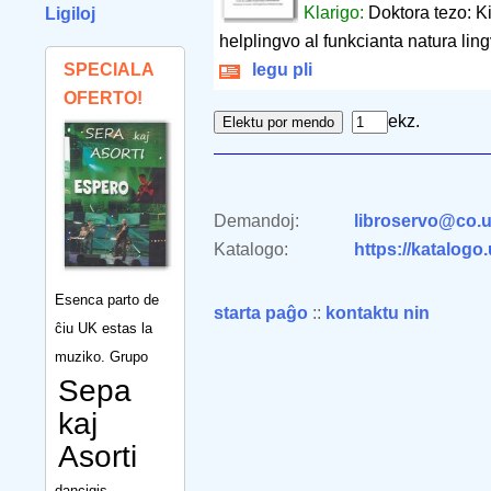
Klarigo:
Doktora tezo: K
Ligiloj
helplingvo al funkcianta natura lin
SPECIALA
legu pli
OFERTO!
ekz.
Demandoj:
libroservo@co.u
Katalogo:
https://katalogo
Esenca parto de
starta paĝo
::
kontaktu nin
ĉiu UK estas la
muziko. Grupo
Sepa
kaj
Asorti
dancigis