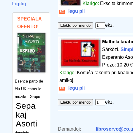
Klarigo:
Ekscita krimro
Ligiloj
legu pli
SPECIALA
ekz.
OFERTO!
Malbela knabi
Sárközi.
Simpl
Esperanto Aso
Prezo: 10.20 €
Klarigo:
Kortuŝa rakonto pri knabin
amikoj.
Esenca parto de
legu pli
ĉiu UK estas la
muziko. Grupo
ekz.
Sepa
kaj
Asorti
Demandoj:
libroservo@co.u
dancigis