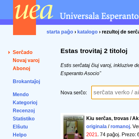
starta paĝo
›
katalogo
› rezultoj de ser
Estas trovitaj 2 titoloj
Serĉado
Novaj varoj
Estis serĉataj ĉiuj varoj, inkluzive 
Abonoj
Esperanto Asocio"
Brokantaĵoj
Nova serĉo:
Mendo
Kategorioj
Recenzoj
Kiu serĉas, trovas / Aki
Statistiko
originala
/
romanoj
. Ve
Elŝutu
2021
.
74 paĝoj
.
Prezo: 
Helpo