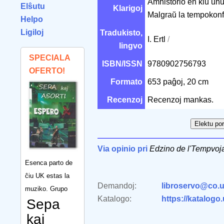
Amhistorio en kiu unu
Elŝutu
Klarigoj
Malgraŭ la tempokonfu
Helpo
Ligiloj
Tradukisto,
I. Ertl
/
lingvo
SPECIALA
ISBN/ISSN
9780902756793
OFERTO!
Formato
653 paĝoj, 20 cm
Recenzoj
Recenzoj mankas.
Via opinio pri
Edzino de l'Tempvoj
Esenca parto de
ĉiu UK estas la
Demandoj:
libroservo@co.u
muziko. Grupo
Katalogo:
https://katalogo
Sepa
kaj