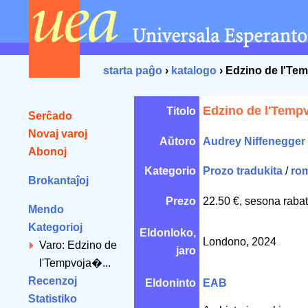
starta paĝo
›
katalogo
› Edzino de l'Te
Edzino de l'Temp
Titolo
Serĉado
Novaj varoj
Aŭtoro
Audrey Niffenegger
Abonoj
Kategorio
Prozo tradukita
/
ro
Brokantaĵoj
Prezo
22.50 €, sesona rabat
Mendo
Kategorioj
Eldonloko,
Londono, 2024
Varo: Edzino de
jaro
l'Tempvoja�...
Recenzoj
Eldoninto
EAB
Statistiko