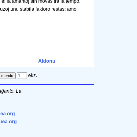
 el la amantoj sin movas tra la tempo.
zoj unu stabila faktoro restas: amo.
Aldonu
ekz.
aĝanto, La
ea.org
.uea.org