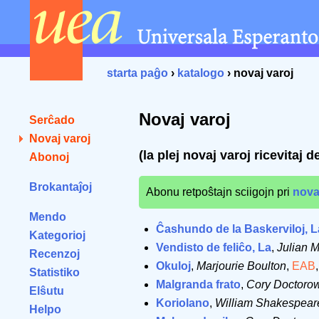
starta paĝo
›
katalogo
› novaj varoj
Novaj varoj
Serĉado
Novaj varoj
(la plej novaj varoj ricevitaj
Abonoj
Brokantaĵoj
Abonu retpoŝtajn sciigojn pri
nova
Mendo
Ĉashundo de la Baskerviloj, L
Kategorioj
Vendisto de feliĉo, La
,
Julian 
Recenzoj
Okuloj
,
Marjourie Boulton
,
EAB
Statistiko
Malgranda frato
,
Cory Doctoro
Elŝutu
Koriolano
,
William Shakespear
Helpo