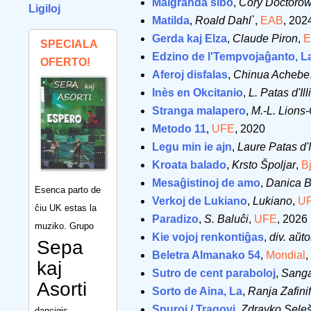
Malgranda sibo
,
Cory Doctoro
Ligiloj
Matilda
,
Roald Dahl`
,
EAB
, 202
Gerda kaj Elza
,
Claude Piron
,
E
SPECIALA
Edzino de l'Tempvojaĝanto, L
OFERTO!
Aferoj disfalas
,
Chinua Achebe
Inès en Okcitanio
,
L. Patas d'Ill
Stranga malapero
,
M.-L. Lions-
Metodo 11
,
UFE
, 2020
Legu min ie ajn
,
Laure Patas d'I
Kroata balado
,
Krsto Špoljar
,
B
Mesaĝistinoj de amo
,
Danica Ba
Esenca parto de
Verkoj de Lukiano
,
Lukiano
,
U
ĉiu UK estas la
Paradizo
,
S. Baluĉi
,
UFE
, 2026
muziko. Grupo
Kie vojoj renkontiĝas
,
div. aŭto
Sepa
Beletra Almanako 54
,
Mondial
,
kaj
Sutro de cent paraboloj
,
Sang
Asorti
Sorto de Aina, La
,
Ranja Zafini
Spuroj / Tragovi
,
Zdravko Sele
dancigis