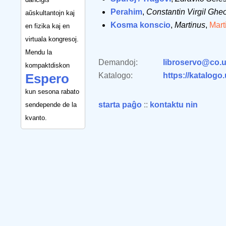
Perahim
,
Constantin Virgil Ghe
aŭskultantojn kaj
Kosma konscio
,
Martinus
,
Marti
en fizika kaj en
virtuala kongresoj.
Mendu la
Demandoj:
libroservo@co.u
kompaktdiskon
Katalogo:
https://katalogo
Espero
kun sesona rabato
starta paĝo
::
kontaktu nin
sendepende de la
kvanto.