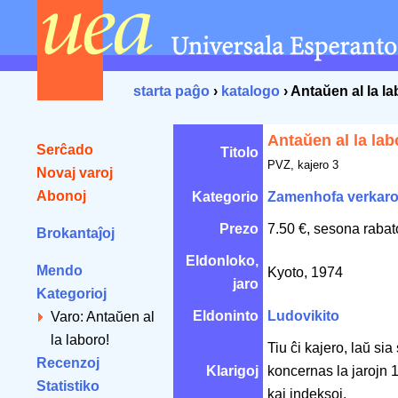
starta paĝo
›
katalogo
› Antaŭen al la la
Antaŭen al la lab
Serĉado
Titolo
PVZ, kajero 3
Novaj varoj
Abonoj
Kategorio
Zamenhofa verkar
Prezo
7.50 €, sesona rabat
Brokantaĵoj
Eldonloko,
Mendo
Kyoto, 1974
jaro
Kategorioj
Eldoninto
Ludovikito
Varo: Antaŭen al
la laboro!
Tiu ĉi kajero, laŭ si
Recenzoj
Klarigoj
koncernas la jarojn
Statistiko
kaj indeksoj.