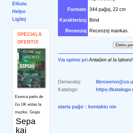
Elŝutu
Formato
344 paĝoj, 22 cm
Helpo
Ligiloj
Karakterizoj
Bind
Recenzoj
Recenzoj mankas.
SPECIALA
OFERTO!
Via opinio pri
Antaŭen al la laboro!
Demandoj:
libroservo@co.u
Katalogo:
https://katalogo
Esenca parto de
ĉiu UK estas la
starta paĝo
::
kontaktu nin
muziko. Grupo
Sepa
kaj