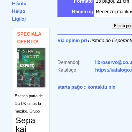
Formato
13 paĝoj, 21 cm
Elŝutu
Helpo
Recenzoj
Recenzoj manka
Ligiloj
SPECIALA
Via opinio pri
Historio de Esperant
OFERTO!
Demandoj:
libroservo@co.u
Katalogo:
https://katalogo
starta paĝo
::
kontaktu nin
Esenca parto de
ĉiu UK estas la
muziko. Grupo
Sepa
kaj