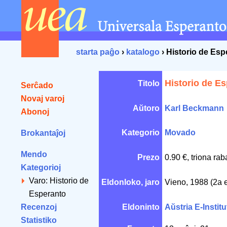
starta paĝo
›
katalogo
› Historio de Esp
Historio de E
Titolo
Serĉado
Novaj varoj
Aŭtoro
Karl Beckmann
Abonoj
Kategorio
Movado
Brokantaĵoj
Mendo
Prezo
0.90 €, triona ra
Kategorioj
Varo: Historio de
Eldonloko, jaro
Vieno, 1988 (2a 
Esperanto
Recenzoj
Eldoninto
Aŭstria E-Institu
Statistiko