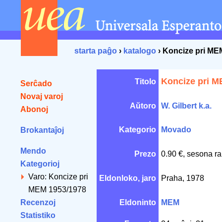
starta paĝo
›
katalogo
› Koncize pri ME
Koncize pri M
Titolo
Serĉado
Novaj varoj
Aŭtoro
W. Gilbert k.a.
Abonoj
Kategorio
Movado
Brokantaĵoj
Mendo
Prezo
0.90 €, sesona ra
Kategorioj
Varo: Koncize pri
Eldonloko, jaro
Praha, 1978
MEM 1953/1978
Recenzoj
Eldoninto
MEM
Statistiko