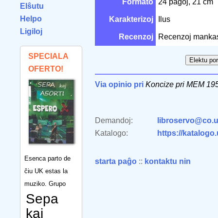
Formato
24 paĝoj, 21 cm
Elŝutu
Helpo
Karakterizoj
Ilus
Ligiloj
Recenzoj
Recenzoj manka
SPECIALA
OFERTO!
Via opinio pri
Koncize pri MEM 19
Demandoj:
libroservo@co.u
Katalogo:
https://katalogo
Esenca parto de
starta paĝo
::
kontaktu nin
ĉiu UK estas la
muziko. Grupo
Sepa
kaj